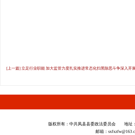
[上一篇] 立足行业职能 加大监管力度扎实推进常态化扫黑除恶斗争深入开
版权所有
：
中共凤县县委政法委员会 地址：陕西省
邮箱：sxfxzfw@16